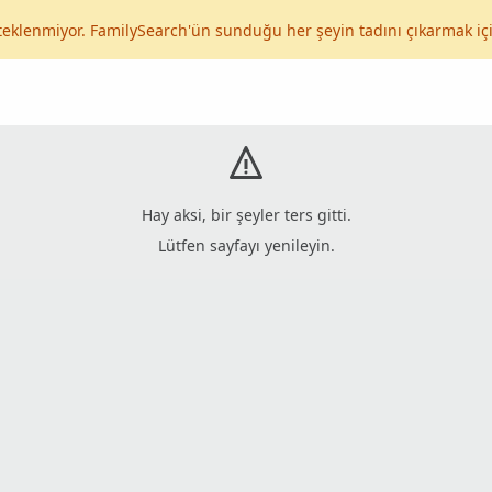
eklenmiyor. FamilySearch'ün sunduğu her şeyin tadını çıkarmak iç
Hay aksi, bir şeyler ters gitti.
Lütfen sayfayı yenileyin.