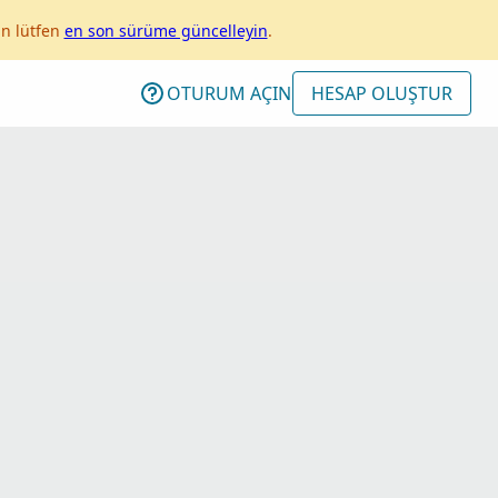
in lütfen
en son sürüme güncelleyin
.
OTURUM AÇIN
HESAP OLUŞTUR