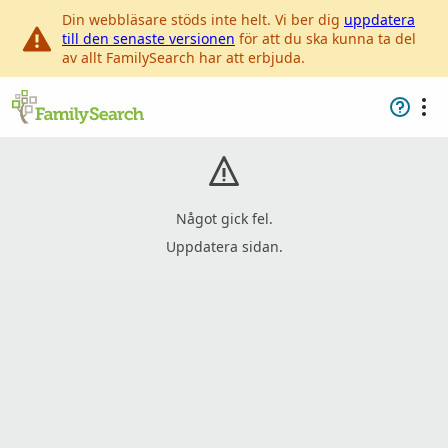
Din webbläsare stöds inte helt. Vi ber dig
uppdatera
till den senaste versionen
för att du ska kunna ta del
av allt FamilySearch har att erbjuda.
Något gick fel.
Uppdatera sidan.