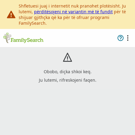
Shfletuesi juaj i internetit nuk pranohet plotësisht. Ju
lutemi,
përditësojeni në variantin më të fundit
për të
shijuar gjithçka që ka për të ofruar programi
FamilySearch.
Obobo, diçka shkoi keq.
Ju lutemi, rifreskojeni faqen.