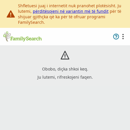
Shfletuesi juaj i internetit nuk pranohet plotësisht. Ju
lutemi,
përditësojeni në variantin më të fundit
për të
shijuar gjithçka që ka për të ofruar programi
FamilySearch.
Obobo, diçka shkoi keq.
Ju lutemi, rifreskojeni faqen.