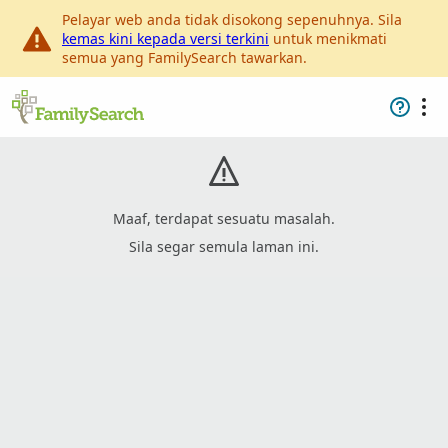
Pelayar web anda tidak disokong sepenuhnya. Sila
kemas kini kepada versi terkini
untuk menikmati
semua yang FamilySearch tawarkan.
Maaf, terdapat sesuatu masalah.
Sila segar semula laman ini.