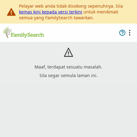
Pelayar web anda tidak disokong sepenuhnya. Sila
kemas kini kepada versi terkini
untuk menikmati
semua yang FamilySearch tawarkan.
Maaf, terdapat sesuatu masalah.
Sila segar semula laman ini.