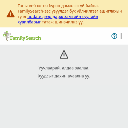
Таны веб хөтөч бүрэн дэмжлэггүй байна.
FamilySearch-ээс үзүүлдэг бүх үйлчилгээг ашиглахын
тулд
update дээр дарж хамгийн сүүлийн
хувилбарыг
татаж шинэчилнэ үү.
Уучлаарай, алдаа заалаа.
Хуудсыг дахин ачаална уу.