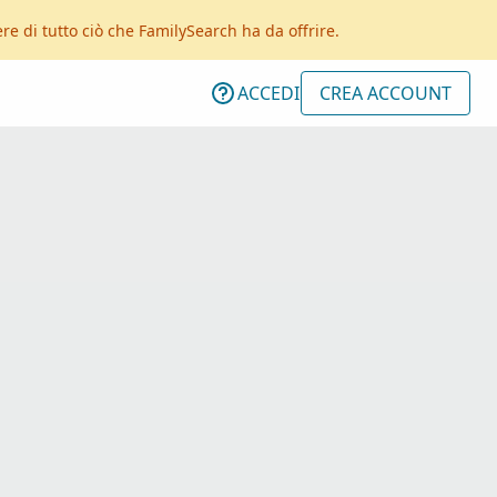
e di tutto ciò che FamilySearch ha da offrire.
ACCEDI
CREA ACCOUNT