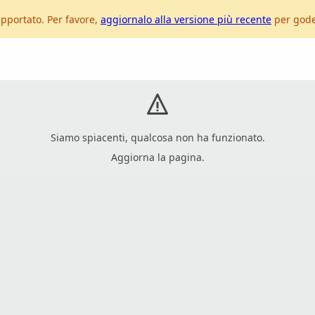
pportato. Per favore,
aggiornalo alla versione più recente
per goder
Siamo spiacenti, qualcosa non ha funzionato.
Aggiorna la pagina.