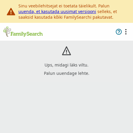
Sinu veebilehitsejat ei toetata täielikult. Palun
uuenda, et kasutada uusimat versiooni
selleks, et
saaksid kasutada kõiki FamilySearchi pakutavat.
Ups, midagi läks viltu.
Palun uuendage lehte.