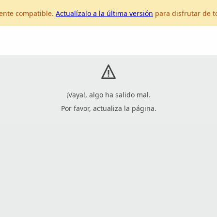
mente compatible.
Actualízalo a la última versión
para disfrutar de t
¡Vaya!, algo ha salido mal.
Por favor, actualiza la página.