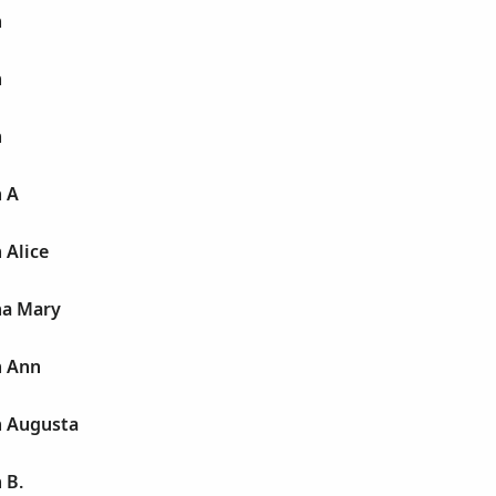
n
n
n
n A
 Alice
na Mary
n Ann
n Augusta
 B.