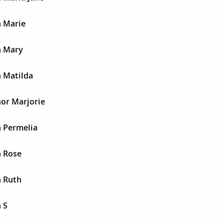
n Marie
n Mary
n Matilda
nor Marjorie
n Permelia
n Rose
n Ruth
 S