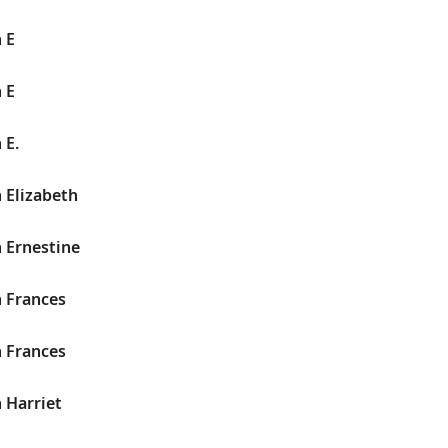
 E
 E
 E.
n Elizabeth
n Ernestine
n Frances
n Frances
n Harriet