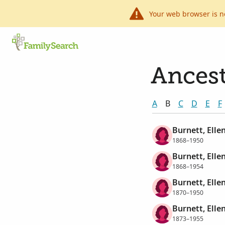
Your web browser is n
Ancest
A
B
C
D
E
F
Burnett, Elle
1868–1950
Burnett, Elle
1868–1954
Burnett, Elle
1870–1950
Burnett, Elle
1873–1955