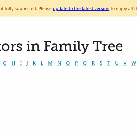
ot fully supported. Please
update to the latest version
to enjoy all t
ors in Family Tree
G
H
I
J
K
L
M
N
O
P
Q
R
S
T
U
V
W
n
n
n
n