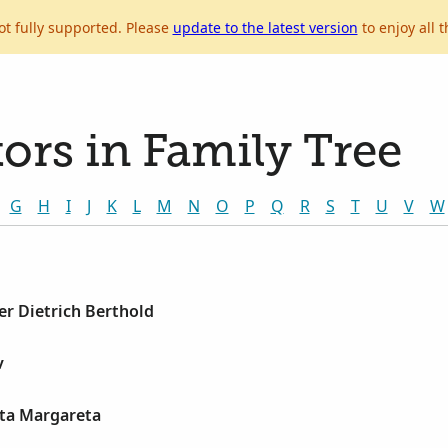
ot fully supported. Please
update to the latest version
to enjoy all t
ors in Family Tree
G
H
I
J
K
L
M
N
O
P
Q
R
S
T
U
V
W
r Dietrich Berthold
v
ita Margareta