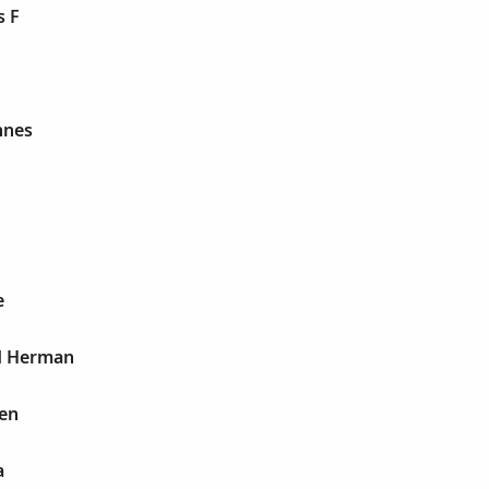
s F
nnes
e
d Herman
en
a