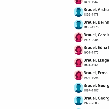
1894–1967
Brauel, Arth
1892–1978
Brauel, Bernh
1885–1970
Brauel, Carol
1915–2004
Brauel, Edna 
1901–1975
Brauel, Elsig
1894–1961
Brauel, Erma 
1903–1998
Brauel, Geor
1897–1987
Brauel, Geor
1922–2008