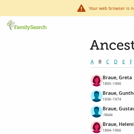
Your web browser is n
Ancest
A
B
C
D
E
F
Braue, Greta
1895–1990
Braue, Gunthe
1936–1974
Braue, Gusta
–Male
Braue, Helen
1894–1966