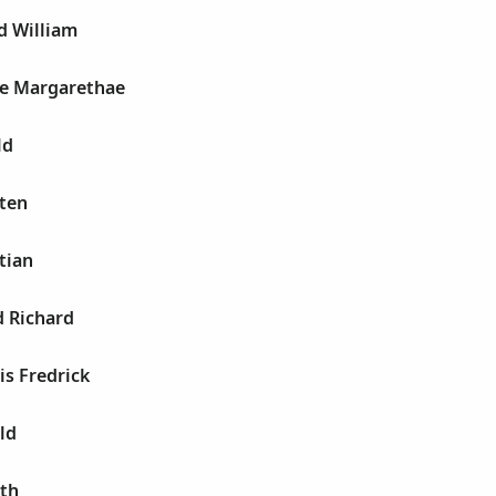
d William
e Margarethae
ld
sten
tian
d Richard
s Fredrick
ld
eth