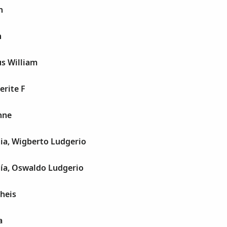
h
n
s William
erite F
nne
ia, Wigberto Ludgerio
ía, Oswaldo Ludgerio
heis
a