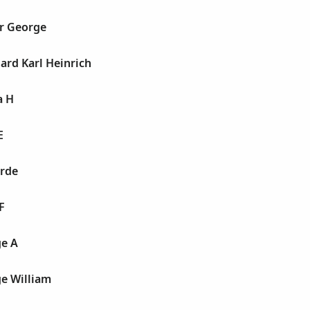
ur George
ard Karl Heinrich
a H
E
arde
F
ge A
ge William