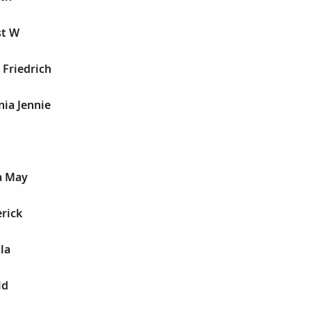
st W
 Friedrich
ia Jennie
a May
rick
la
ld