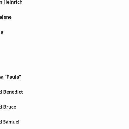
n Heinrich
alene
ha
na "Paula"
d Benedict
d Bruce
ed Samuel