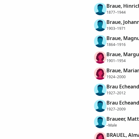
Braue, Hinric
1877–1944
Braue, Johan
1903–1971
Braue, Magnu
1864–1916
Braue, Margu
1901–1954
Braue, Maria
1924–2000
Brau Echeand
1927–2012
Brau Echeand
1927–2009
Braueer, Matt
–Male
BRAUEL, Alm