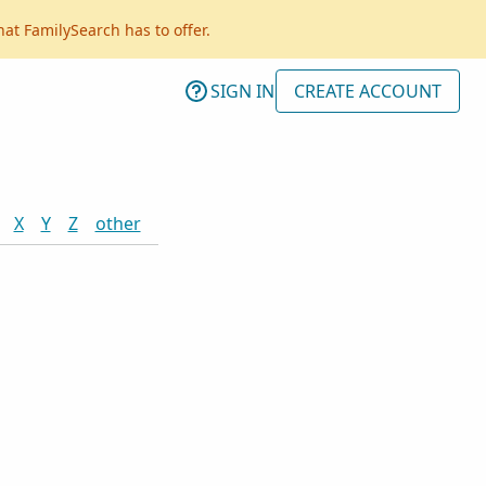
hat FamilySearch has to offer.
SIGN IN
CREATE ACCOUNT
X
Y
Z
other