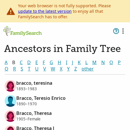
Your web browser is not fully supported. Please
update to the latest version
to enjoy all that
FamilySearch has to offer.
Ancestors in Family Tree
A
B
C
D
E
F
G
H
I
J
K
L
M
N
O
P
Q
R
S
T
U
V
W
X
Y
Z
other
bracco, teresina
1893–1983
Bracco, Teresio Enrico
1890–1970
Bracco, Theresa
1905–Female
Bracco, Theresa J