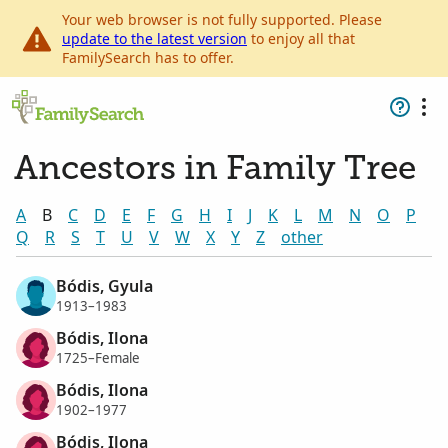
Your web browser is not fully supported. Please
update to the latest version
to enjoy all that
FamilySearch has to offer.
Ancestors in Family Tree
A
B
C
D
E
F
G
H
I
J
K
L
M
N
O
P
Q
R
S
T
U
V
W
X
Y
Z
other
Bódis, Gyula
1913–1983
Bódis, Ilona
1725–Female
Bódis, Ilona
1902–1977
Bódis, Ilona