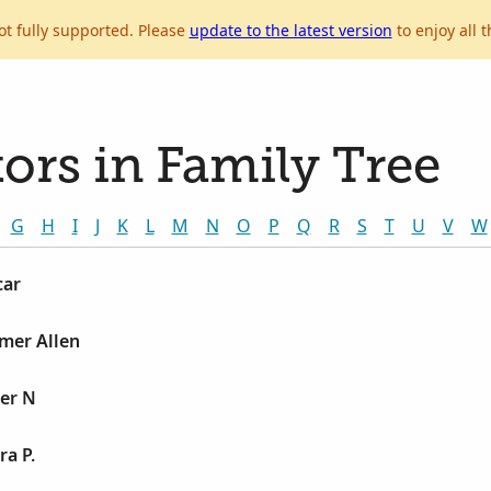
ot fully supported. Please
update to the latest version
to enjoy all t
ors in Family Tree
G
H
I
J
K
L
M
N
O
P
Q
R
S
T
U
V
W
car
mer Allen
ter N
ra P.