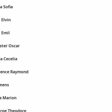
a Sofia
 Elvin
 Emil
ster Oscar
a Cecelia
rence Raymond
emens
a Marion
rge Theodore