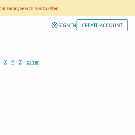
hat FamilySearch has to offer.
SIGN IN
CREATE ACCOUNT
X
Y
Z
other