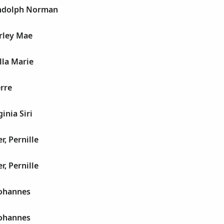
andolph Norman
rley Mae
lla Marie
rre
inia Siri
r, Pernille
r, Pernille
Johannes
Johannes