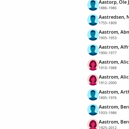
Aastorp, Ole 
1886–1986
Aastredsen, N
1755–1809
Aastrom, Abn
1905–1953
Aastrom, Alf
1900–1977
Aastrom, Ali
1910–1988
Aastrom, Ali
1912–2000
Aastrom, Art
1895–1976
Aastrom, Ber
1933–1986
Aastrom, Bern
1925–2012