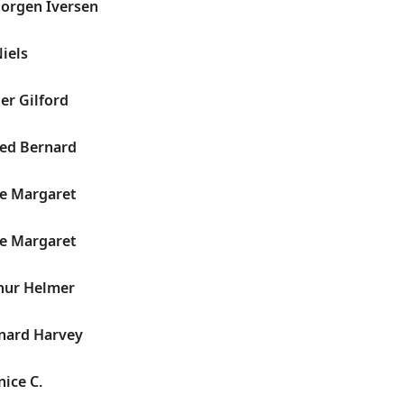
Jorgen Iversen
iels
er Gilford
red Bernard
ce Margaret
ce Margaret
hur Helmer
nard Harvey
ice C.