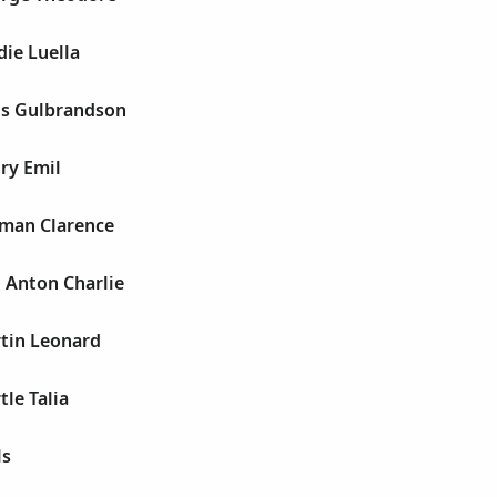
ie Luella
s Gulbrandson
ry Emil
man Clarence
 Anton Charlie
tin Leonard
le Talia
ls