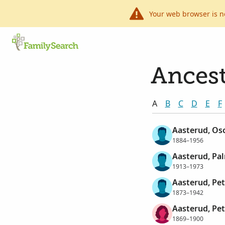
Your web browser is n
Ancest
A
B
C
D
E
F
Aasterud, Os
1884–1956
Aasterud, Pal
1913–1973
Aasterud, Pe
1873–1942
Aasterud, Pet
1869–1900