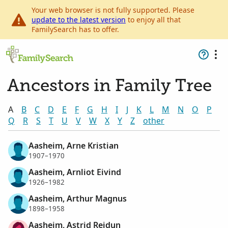
Your web browser is not fully supported. Please
update to the latest version
to enjoy all that
FamilySearch has to offer.
Ancestors in Family Tree
A
B
C
D
E
F
G
H
I
J
K
L
M
N
O
P
Q
R
S
T
U
V
W
X
Y
Z
other
Aasheim, Arne Kristian
1907–1970
Aasheim, Arnliot Eivind
1926–1982
Aasheim, Arthur Magnus
1898–1958
Aasheim, Astrid Reidun