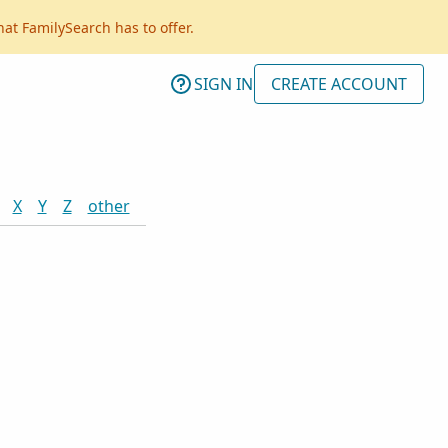
hat FamilySearch has to offer.
SIGN IN
CREATE ACCOUNT
X
Y
Z
other