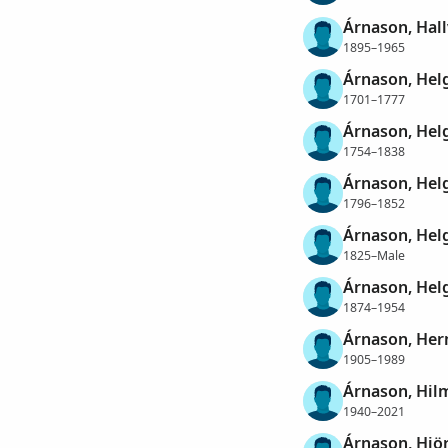
Árnason, Hall
1895–1965
Árnason, Hel
1701–1777
Árnason, Hel
1754–1838
Árnason, Hel
1796–1852
Árnason, Hel
1825–Male
Árnason, Hel
1874–1954
Árnason, He
1905–1989
Árnason, Hil
1940–2021
Árnason, Hjör