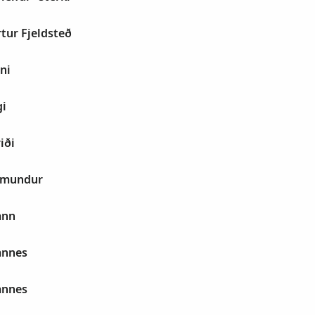
tur Fjeldsteð
ni
gi
iði
imundur
ann
annes
annes