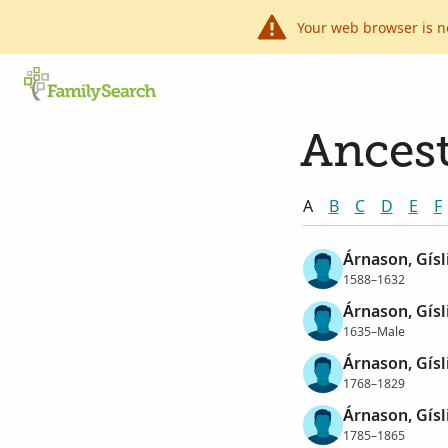
Your web browser is n
Ancest
A
B
C
D
E
F
Árnason, Gísl
1588–1632
Árnason, Gísl
1635–Male
Árnason, Gísl
1768–1829
Árnason, Gísl
1785–1865