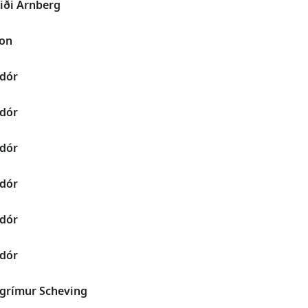
iði Arnberg
on
ldór
ldór
ldór
ldór
ldór
ldór
lgrímur Scheving