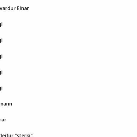
vardur Einar
gi
gi
gi
gi
gi
rmann
mar
leifur "sterki"