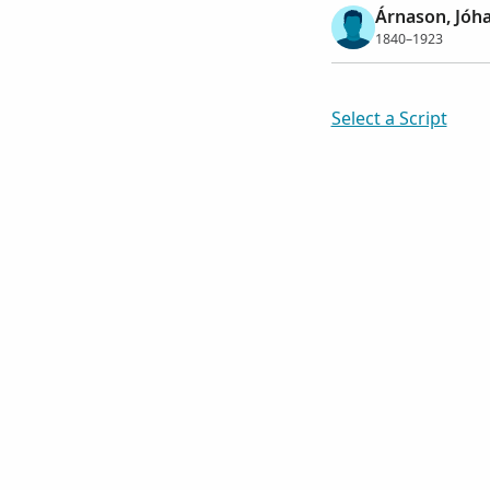
Árnason, Jóh
1840–1923
Select a Script