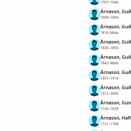
1767–1846
Árnason, Gu
1809–1856
Árnason, Gu
1816–Male
Árnason, Gu
1830–1850
Árnason, Gu
1842–Male
Árnason, Gu
1857–1918
Árnason, Gu
1912–2000
Árnason, Gun
1744–1829
Árnason, Hafl
1721–1788