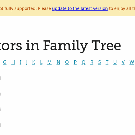
ot fully supported. Please
update to the latest version
to enjoy all t
ors in Family Tree
G
H
I
J
K
L
M
N
O
P
Q
R
S
T
U
V
W
i
i
i
i