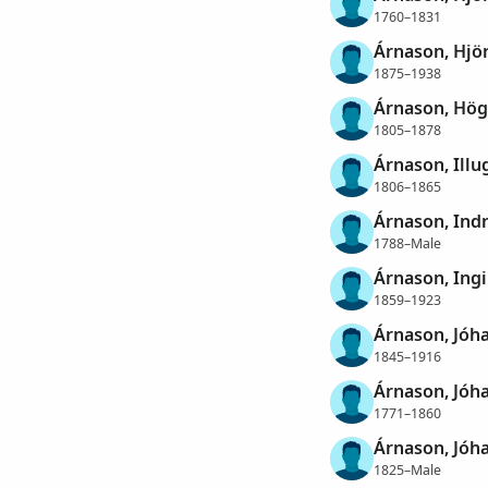
1760–1831
Árnason, Hjör
1875–1938
Árnason, Hög
1805–1878
Árnason, Illu
1806–1865
Árnason, Indr
1788–Male
Árnason, Ing
1859–1923
Árnason, Jóh
1845–1916
Árnason, Jóh
1771–1860
Árnason, Jóh
1825–Male