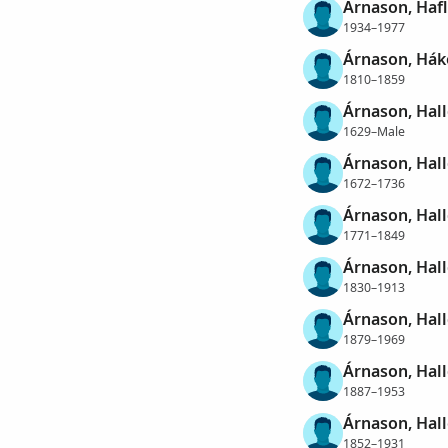
Árnason, Hafl
1934–1977
Árnason, Hák
1810–1859
Árnason, Hal
1629–Male
Árnason, Hal
1672–1736
Árnason, Hal
1771–1849
Árnason, Hal
1830–1913
Árnason, Hal
1879–1969
Árnason, Hal
1887–1953
Árnason, Hal
1852–1931