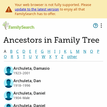
Your web browser is not fully supported. Please
update to the latest version
to enjoy all that
FamilySearch has to offer.
Ancestors in Family Tree
A
B
C
D
E
F
G
H
I
J
K
L
M
N
O
P
Q
R
S
T
U
V
W
X
Y
Z
other
Archuleta, Damasio
1923–2001
Archuleta, Dan
1918–1996
Archuleta, Daniel
1904–Male
Archuleta, Daniel