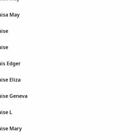
uisa May
uise
uise
uis Edger
ise Eliza
uise Geneva
ise L
uise Mary