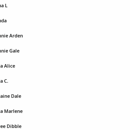
na L
nda
nnie Arden
nnie Gale
a Alice
a C.
aine Dale
ra Marlene
ree Dibble