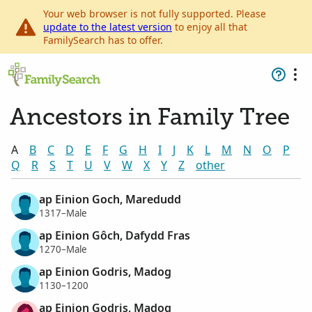
Your web browser is not fully supported. Please
update to the latest version
to enjoy all that
FamilySearch has to offer.
Ancestors in Family Tree
A
B
C
D
E
F
G
H
I
J
K
L
M
N
O
P
Q
R
S
T
U
V
W
X
Y
Z
other
ap Einion Goch, Maredudd
1317–Male
ap Einion Gôch, Dafydd Fras
1270–Male
ap Einion Godris, Madog
1130–1200
ap Einion Godris, Madog