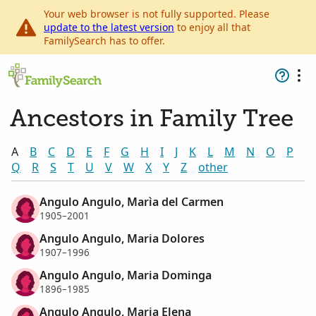
Your web browser is not fully supported. Please
update to the latest version
to enjoy all that
FamilySearch has to offer.
Ancestors in Family Tree
A
B
C
D
E
F
G
H
I
J
K
L
M
N
O
P
Q
R
S
T
U
V
W
X
Y
Z
other
Angulo Angulo, Marìa del Carmen
1905–2001
Angulo Angulo, Maria Dolores
1907–1996
Angulo Angulo, Maria Dominga
1896–1985
Angulo Angulo, Maria Elena