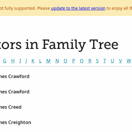
ot fully supported. Please
update to the latest version
to enjoy all t
ors in Family Tree
G
H
I
J
K
L
M
N
O
P
Q
R
S
T
U
V
W
mes Crawford
mes Crawford
mes Creed
mes Creighton