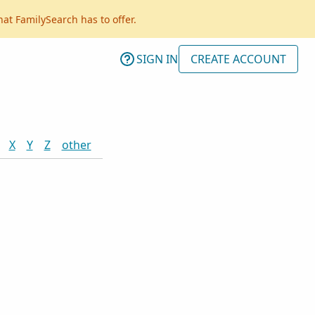
hat FamilySearch has to offer.
SIGN IN
CREATE ACCOUNT
X
Y
Z
other