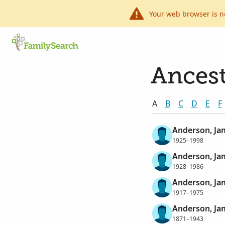
Your web browser is n
Ancest
A
B
C
D
E
F
Anderson, Ja
1925–1998
Anderson, Ja
1928–1986
Anderson, Ja
1917–1975
Anderson, Ja
1871–1943