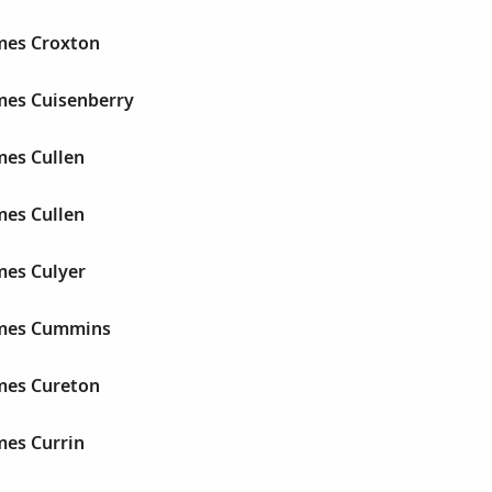
mes Croxton
mes Cuisenberry
mes Cullen
mes Cullen
mes Culyer
ames Cummins
mes Cureton
mes Currin