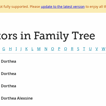
ot fully supported. Please
update to the latest version
to enjoy all t
ors in Family Tree
G
H
I
J
K
L
M
N
O
P
Q
R
S
T
U
V
W
, Dorthea
, Dorthea
, Dorthea
 Dorthea Alexsine