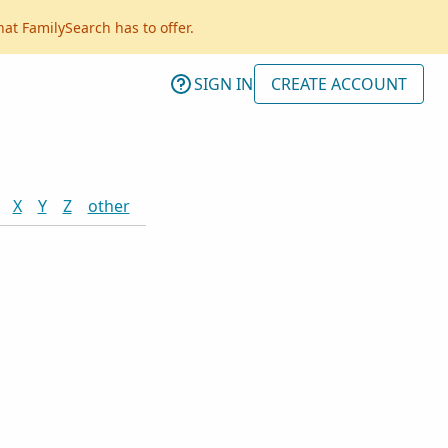
hat FamilySearch has to offer.
SIGN IN
CREATE ACCOUNT
X
Y
Z
other