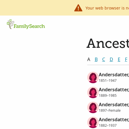
Your web browser is n
Ancest
A
B
C
D
E
F
Andersdatter
1851–1947
Andersdatter
1889–1985
Andersdatter
1897–Female
Andersdatter,
1882–1937