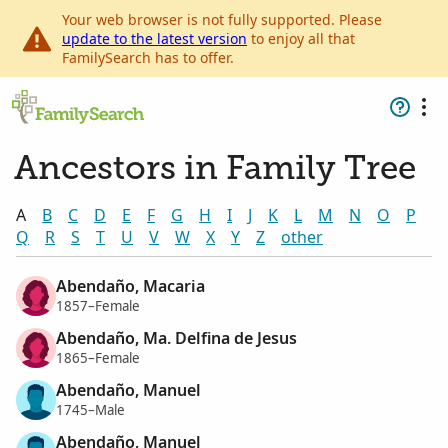
Your web browser is not fully supported. Please
update to the latest version
to enjoy all that
FamilySearch has to offer.
Ancestors in Family Tree
A
B
C
D
E
F
G
H
I
J
K
L
M
N
O
P
Q
R
S
T
U
V
W
X
Y
Z
other
Abendaño, Macaria
1857–Female
Abendaño, Ma. Delfina de Jesus
1865–Female
Abendaño, Manuel
1745–Male
Abendaño, Manuel