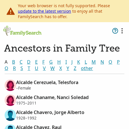
Your web browser is not fully supported. Please
update to the latest version
to enjoy all that
FamilySearch has to offer.
Ancestors in Family Tree
A
B
C
D
E
F
G
H
I
J
K
L
M
N
O
P
Q
R
S
T
U
V
W
X
Y
Z
other
Alcalde Cerezuela, Telesfora
–Female
Alcalde Chaname, Nanci Soledad
1975–2011
Alcalde Chavero, Jorge Alberto
1928–1992
Alcalde Chavez, Raul