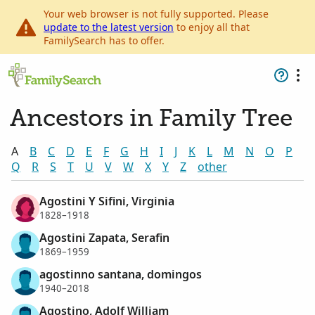
Your web browser is not fully supported. Please
update to the latest version
to enjoy all that
FamilySearch has to offer.
Ancestors in Family Tree
A
B
C
D
E
F
G
H
I
J
K
L
M
N
O
P
Q
R
S
T
U
V
W
X
Y
Z
other
Agostini Y Sifini, Virginia
1828–1918
Agostini Zapata, Serafin
1869–1959
agostinno santana, domingos
1940–2018
Agostino, Adolf William