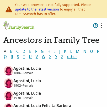
Your web browser is not fully supported. Please
update to the latest version
to enjoy all that
FamilySearch has to offer.
Ancestors in Family Tree
A
B
C
D
E
F
G
H
I
J
K
L
M
N
O
P
Q
R
S
T
U
V
W
X
Y
Z
other
Agostini, Lucia
1886–Female
Agostini, Lucia
1902–Female
Agostini, Lucia
1930–Female
Agostini, Lucia Felicita Barbera