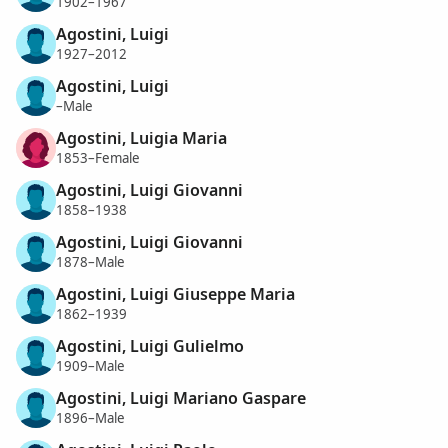
1902–1967
Agostini, Luigi
1927–2012
Agostini, Luigi
–Male
Agostini, Luigia Maria
1853–Female
Agostini, Luigi Giovanni
1858–1938
Agostini, Luigi Giovanni
1878–Male
Agostini, Luigi Giuseppe Maria
1862–1939
Agostini, Luigi Gulielmo
1909–Male
Agostini, Luigi Mariano Gaspare
1896–Male