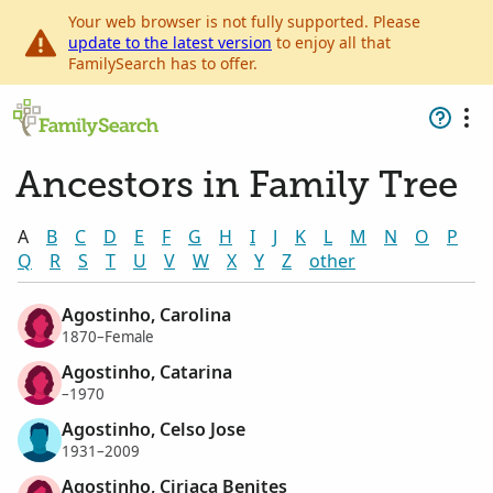
Your web browser is not fully supported. Please
update to the latest version
to enjoy all that
FamilySearch has to offer.
Ancestors in Family Tree
A
B
C
D
E
F
G
H
I
J
K
L
M
N
O
P
Q
R
S
T
U
V
W
X
Y
Z
other
Agostinho, Carolina
1870–Female
Agostinho, Catarina
–1970
Agostinho, Celso Jose
1931–2009
Agostinho, Ciriaca Benites