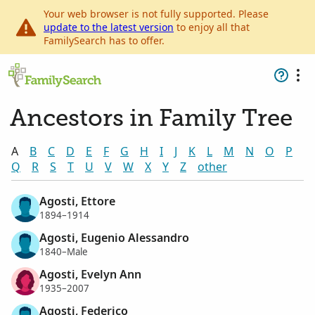
Your web browser is not fully supported. Please
update to the latest version
to enjoy all that
FamilySearch has to offer.
Ancestors in Family Tree
A
B
C
D
E
F
G
H
I
J
K
L
M
N
O
P
Q
R
S
T
U
V
W
X
Y
Z
other
Agosti, Ettore
1894–1914
Agosti, Eugenio Alessandro
1840–Male
Agosti, Evelyn Ann
1935–2007
Agosti, Federico