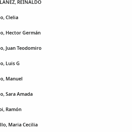
LANEZ, REINALDO
o, Clelia
go, Hector Germán
go, Juan Teodomiro
o, Luis G
go, Manuel
go, Sara Amada
pi, Ramón
lo, Maria Cecilia