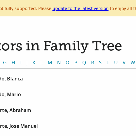
ot fully supported. Please
update to the latest version
to enjoy all t
ors in Family Tree
G
H
I
J
K
L
M
N
O
P
Q
R
S
T
U
V
W
do, Blanca
do, Mario
arte, Abraham
rte, Jose Manuel