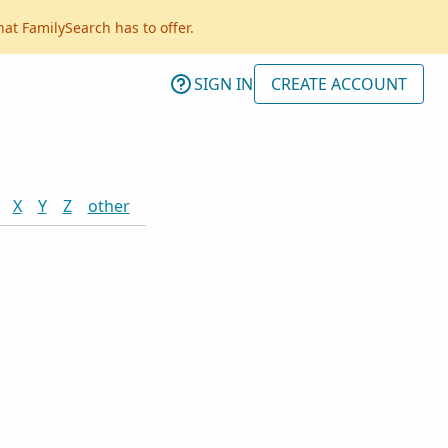
hat FamilySearch has to offer.
SIGN IN
CREATE ACCOUNT
X
Y
Z
other