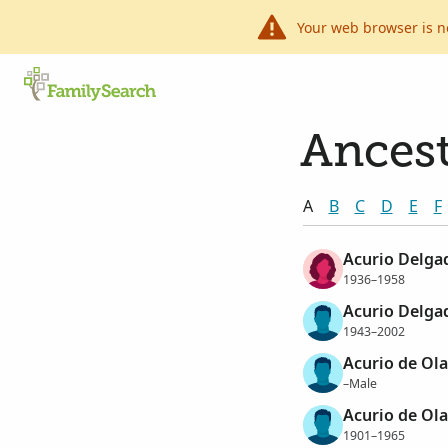
Your web browser is n
Ancest
A
B
C
D
E
F
Acurio Delga
1936–1958
Acurio Delga
1943–2002
Acurio de Ol
–Male
Acurio de Ola
1901–1965