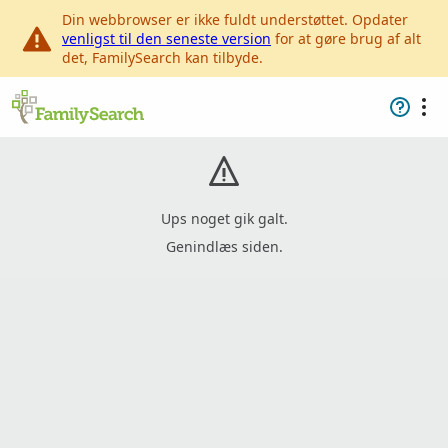
Din webbrowser er ikke fuldt understøttet. Opdater
venligst til den seneste version
for at gøre brug af alt
det, FamilySearch kan tilbyde.
Ups noget gik galt.
Genindlæs siden.